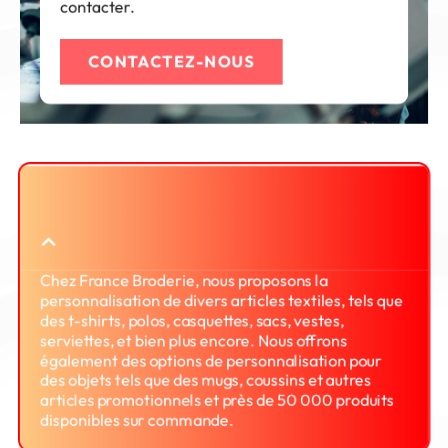
contacter.
CONTACTEZ-NOUS
Quels types de produits
personnalisez-vous ?
Chez France Broderie, nous proposons la
personnalisation de divers articles textiles, tels que
des t-shirts, polos, casquettes, sacs, vestes,
serviettes, et bien plus encore. Nous offrons
également des options de personnalisation pour
des objets tels que des mugs, coussins et autres
articles promotionnels et près de 50 000 produits
disponibles sur commande.