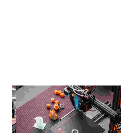
sweat-shirt
Pull
Bagagerie
Boites...
ECUSSONS ET PATCHS
Petite ou grande taille nous les fabriquons en série,
n'hésitez pas à nous contacter.