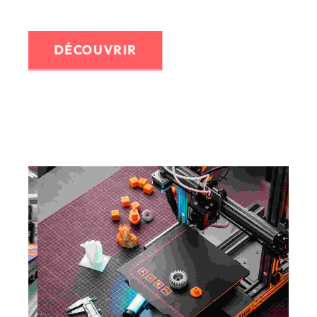
Marquage de véhicule...
DÉCOUVRIR
GRAVURE LASER
Le marquage inusable qui restera très longtemps
dans le temps .