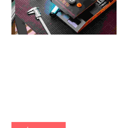
Ecussons motard
Patch entreprise
Ecussons thermocollant
Ecussons brut
Ecussons grande taille
Ecussons cuir
Ecussons tissu