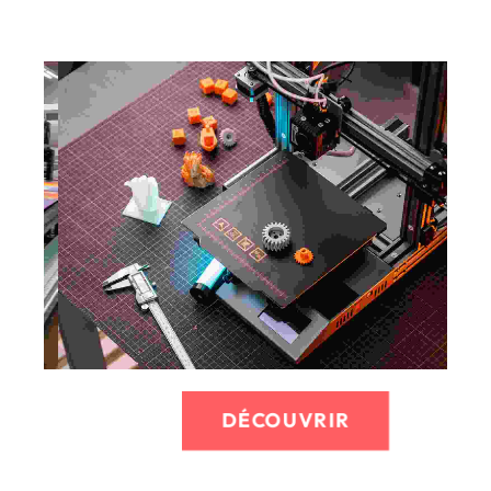
Le marquage multi-color pour les petites séries :
Flocage ou DTF, nous fabriquerons vos demandes.
Pochette
DÉCOUVRIR
Tee shirt