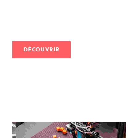
Marquage jambe
Marquage col de chemise
Marquage casquette...
DÉCOUVRIR
Attention : il ne faut pas d’élastanne dans la matière
pour effectuer du marquage en broderie
IMPRESSION NUMÉRIQUE
Pour votre signalétique ou textile, notre parc
machine nous permets de réaliser de nombre
demandes.