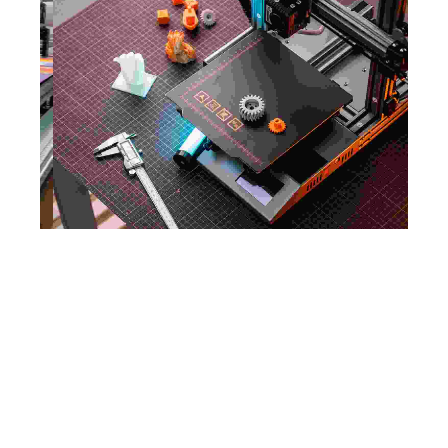
Panneaux
Textile
Adhésif
Bâche publicitaire
Panneaux de chantier