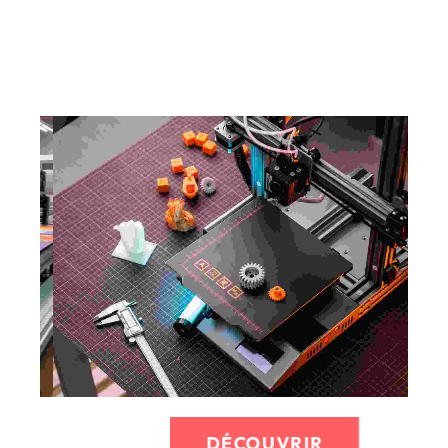
SÉRIGRAPHIE
Textile ou objet, nous définirons au mieux votre
besoin pour y marquer rapidement.
Tote-bags
DÉCOUVRIR