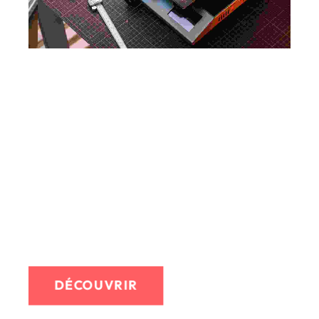
Goodies
Stylos
Porte clefs
Clef-usb
Décapsuleur
Signalétique
Marquage industriel...
DÉCOUVRIR